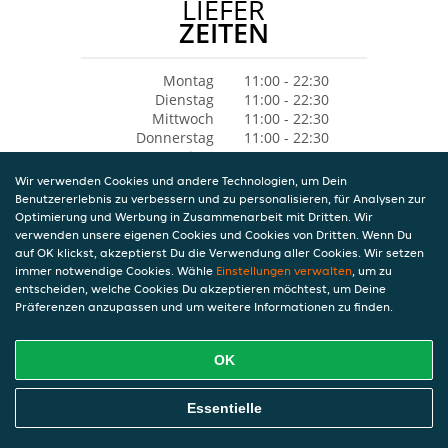
LIEFER
ZEITEN
Montag
11:00 - 22:30
Dienstag
11:00 - 22:30
Mittwoch
11:00 - 22:30
Donnerstag
11:00 - 22:30
Freitag
11:00 - 22:30
Samstag
11:00 - 22:30
Wir verwenden Cookies und andere Technologien, um Dein
Sonntag
11:00 - 22:30
Benutzererlebnis zu verbessern und zu personalisieren, für Analysen zur
Optimierung und Werbung in Zusammenarbeit mit Dritten. Wir
verwenden unsere eigenen Cookies und Cookies von Dritten. Wenn Du
auf OK klickst, akzeptierst Du die Verwendung aller Cookies. Wir setzen
immer notwendige Cookies. Wähle
Einstellungen verwalten
, um zu
entscheiden, welche Cookies Du akzeptieren möchtest, um Deine
Präferenzen anzupassen und um weitere Informationen zu finden.
OK
Essentielle